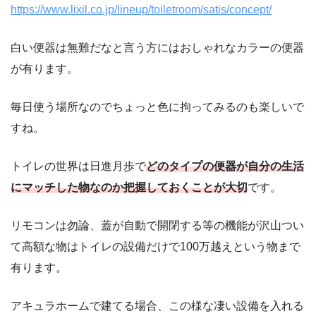
https://www.lixil.co.jp/lineup/toiletroom/satis/concept/
白い便器は無難だなと言う方にはおしゃれなカラーの便器
が有ります。
毎日使う場所なのでちょっと色に拘ってみるのも楽しいで
すね。
トイレの世界は日進月歩で
どのタイプの便器が自分の生活
にマッチした物なのか把握しておくことが大切
です。
リモコンは勿論、蓋が自動で開閉する等の機能が沢山つい
て高額な物はトイレの設備だけで100万越えという物まで
有ります。
アキュラホームで建てる場合、この様な凄い設備を入れる