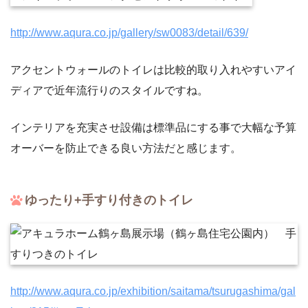
http://www.aqura.co.jp/gallery/sw0083/detail/639/
アクセントウォールのトイレは比較的取り入れやすいアイ
ディアで近年流行りのスタイルですね。
インテリアを充実させ設備は標準品にする事で大幅な予算
オーバーを防止できる良い方法だと感じます。
ゆったり+手すり付きのトイレ
http://www.aqura.co.jp/exhibition/saitama/tsurugashima/gal