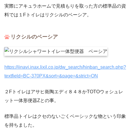
実際にアキュラホームで見積もりを取った方の標準品の資
料では１Fトイレはリクシルのベーシア。
リクシルのベーシア
https://iinavi.inax.lixil.co.jp/dw_search/hinban_search.php?
textfield=BC-370PX&sort=&page=&strict=ON
２Fトイレはアサヒ衛陶エディ８４８かTOTOウォシュレ
ット一体形便器Zとの事。
標準品トイレはクセのないごくベーシックな物という印象
を持ちました。