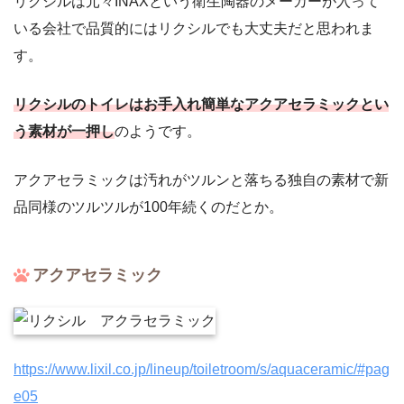
リクシルは元々INAXという衛生陶器のメーカーが入って
いる会社で品質的にはリクシルでも大丈夫だと思われま
す。
リクシルのトイレはお手入れ簡単なアクアセラミックとい
う素材が一押し
のようです。
アクアセラミックは汚れがツルンと落ちる独自の素材で新
品同様のツルツルが100年続くのだとか。
アクアセラミック
https://www.lixil.co.jp/lineup/toiletroom/s/aquaceramic/#pag
e05